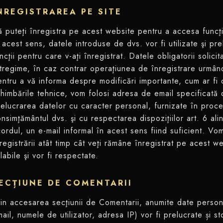
NREGISTRAREA PE SITE
 puteţi înregistra pe acest website pentru a accesa funcţii
 acest sens, datele introduse de dvs. vor fi utilizate şi pre
ncţii pentru care v-aţi înregistrat. Datele obligatorii solici
tregime, în caz contrar operaţiunea de înregistrare urmând
ntru a vă informa despre modificări importante, cum ar fi 
himbările tehnice, vom folosi adresa de email specificată d
elucrarea datelor cu caracter personal, furnizate în proc
nsimţământul dvs. şi cu respectarea dispoziţiilor art. 6 ali
ordul, un e-mail informal în acest sens fiind suficient. Vo
registrării atât timp cât veţi rămâne înregistrat pe acest 
labile şi vor fi respectate.
ECȚIUNE DE COMENTARII
in accesarea secţiunii de Comentarii, anumite date person
ail, numele de utilizator, adresa IP) vor fi prelucrate și 