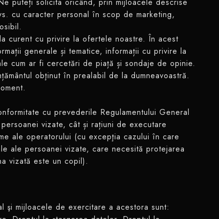
Ne puteți solicita oricând, prin mijloacele descrise
vs. cu caracter personal în scop de marketing,
osibil.
la curent cu privire la ofertele noastre. În acest
mații generale și tematice, informații cu privire la
le cum ar fi cercetări de piață și sondaje de opinie.
țământul obţinut în prealabil de la dumneavoastră.
moment.
conformitate cu prevederile Regulamentului General
persoanei vizate, cât și rațiuni de executare
ime ale operatorului (cu excepţia cazului în care
ale ale persoanei vizate, care necesită protejarea
a vizată este un copil).
 şi mijloacele de exercitare a acestora sunt: