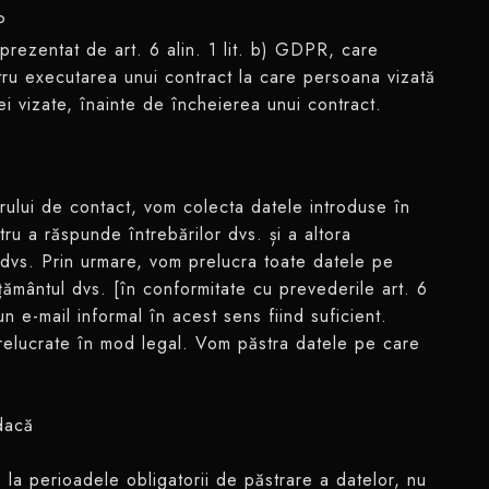
P
prezentat de art. 6 alin. 1 lit. b) GDPR, care
ru executarea unui contract la care persoana vizată
i vizate, înainte de încheierea unui contract.
larului de contact, vom colecta datele introduse în
tru a răspunde întrebărilor dvs. și a altora
 dvs. Prin urmare, vom prelucra toate datele pe
țământul dvs. [în conformitate cu prevederile art. 6
un e-mail informal în acest sens fiind suficient.
 prelucrate în mod legal. Vom păstra datele pe care
u dacă
re la perioadele obligatorii de păstrare a datelor, nu