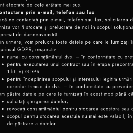
nt afectate de cele arătate mai sus.
ontactare prin e-mail, telefon sau fax
că ne contactați prin e-mail, telefon sau fax, solicitarea d
rniza vor fi stocate și prelucrate de noi în scopul soluţio
xprimat de dumneavoastră.
in urmare, vom prelucra toate datele pe care le furnizaţi 
uprinsul GDPR, respectiv:
numai cu consimțământul dvs. – în conformitate cu prev
pentru executarea unui contract sau în etapa precontrac
1 lit. b) GDPR
pentru îndeplinirea scopului şi interesului legitim urmăr
cererilor trimise de dvs. – în conformitate cu prevederil
m păstra datele pe care le furnizați în acest mod până c
solicitați ștergerea datelor;
revocați consimțământul pentru stocarea acestora sa
scopul pentru stocarea acestuia nu mai este valabil, în 
de păstrare a datelor.