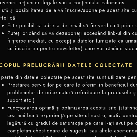
evenirii acţiunilor ilegale sau a conţinutului calomnios.
istă şi posibilitatea de a vă înscrie/abona pe acest site cu
tfel că:
Este posibil ca adresa de email să fie verificată print
Puteţi oricând să vă dezabonați accesând link-ul din cup
fi şterse imediat, cu excepţia datelor furnizate ca urma
cu înscrierea pentru newsletter) care vor rămâne stoca
COPUL PRELUCRĂRII DATELE COLECTATE
parte din datele colectate pe acest site sunt utilizate pen
Prestarea serviciilor pe care le oferim în beneficiul 
problemelor de orice natură referitoare la produsele și 
suport etc.)
Funcţionarea optimă și optimizarea acestui site (statist
cea mai bună experiență pe site-ul nostru, motiv pentru 
legătură cu gradul de satisfacţie pe care l-aţi avut pe 
completați chestionare de sugestii sau altele asemene