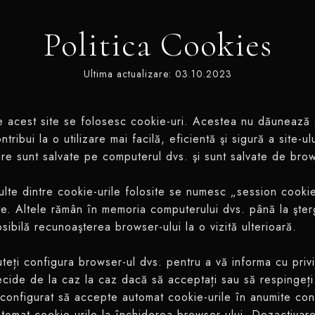
Politica Cookies
Ultima actualizare: 03.10.2023
 acest site se folosesc cookie-uri. Acestea nu dăunează co
ntribui la o utilizare mai facilă, eficientă şi sigură a site-u
re sunt salvate pe computerul dvs. şi sunt salvate de brows
lte dintre cookie-urile folosite se numesc „session cooki
te. Altele rămân în memoria computerului dvs. până la şte
sibilă recunoaşterea browser-ului la o vizită ulterioară.
teți configura browser-ul dvs. pentru a vă informa cu privire
cide de la caz la caz dacă să acceptați sau să respingeți
 configurat să accepte automat cookie-urile în anumite con
tomat cookie-urile la închiderea browser-ului. Dezactivare