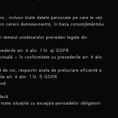
vs., inclusiv toate datele personale pe care le veţi
nării cererii dumneavoastră, în baza consimţământului
în temeiul următoarelor prevederi legale din
ederile art. 6 alin. 1 lit. a) GDPR
tuală – în conformitate cu prevederile art. 6 alin.
it de noi, respectiv acela de prelucrare eficientă a
e art. 6 alin. 1 lit. f) GDPR.
ând:
u dacă
toate situaţiile cu excepţia perioadelor obligatorii