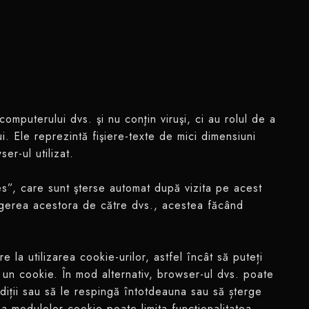
mputerului dvs. şi nu conţin viruşi, ci au rolul de a
lui. Ele reprezintă fişiere-texte de mici dimensiuni
er-ul utilizat.
es”, care sunt şterse automat după vizita pe acest
rgerea acestora de către dvs., acestea făcând
 la utilizarea cookie-urilor, astfel încât să puteți
 un cookie. În mod alternativ, browser-ul dvs. poate
diții sau să le respingă întotdeauna sau să șterge
a modulelor cookie poate limita funcționalitatea