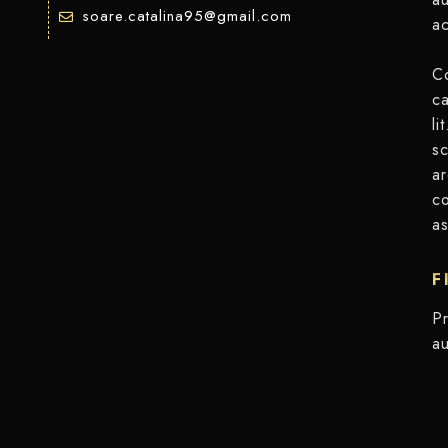
soare.catalina95@gmail.com
ac
Co
ca
li
sc
ar
co
as
F
Pr
au