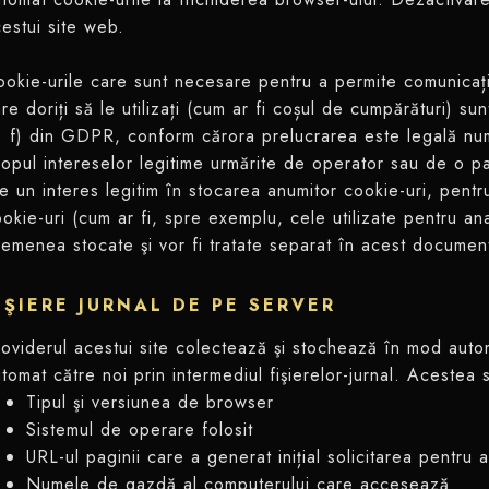
estui site web.
okie-urile care sunt necesare pentru a permite comunicații
re doriți să le utilizați (cum ar fi coșul de cumpărături) su
t. f) din GDPR, conform cărora prelucrarea este legală nu
opul intereselor legitime urmărite de operator sau de o pa
e un interes legitim în stocarea anumitor cookie-uri, pentr
okie-uri (cum ar fi, spre exemplu, cele utilizate pentru a
emenea stocate şi vor fi tratate separat în acest documen
IŞIERE JURNAL DE PE SERVER
oviderul acestui site colectează şi stochează în mod autom
tomat către noi prin intermediul fişierelor-jurnal. Acestea 
Tipul şi versiunea de browser
Sistemul de operare folosit
URL-ul paginii care a generat inițial solicitarea pentru
Numele de gazdă al computerului care accesează