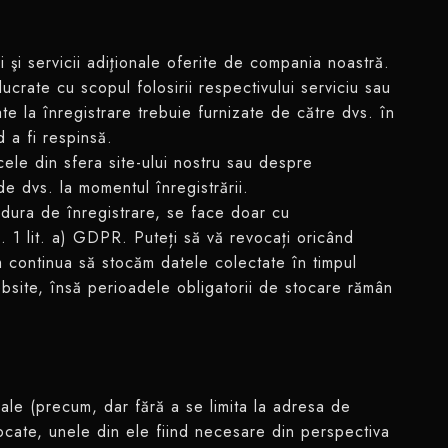
 şi servicii adiţionale oferite de compania noastră.
lucrate cu scopul folosirii respectivului serviciu sau
tate la înregistrare trebuie furnizate de către dvs. în
 a fi respinsă.
cele din sfera site-ului nostru sau despre
e dvs. la momentul înregistrării.
edura de înregistrare, se face doar cu
n. 1 lit. a) GDPR. Puteți să vă revocați oricând
m continua să stocăm datele colectate în timpul
website, însă perioadele obligatorii de stocare rămân
ale (precum, dar fără a se limita la adresa de
stocate, unele din ele fiind necesare din perspectiva