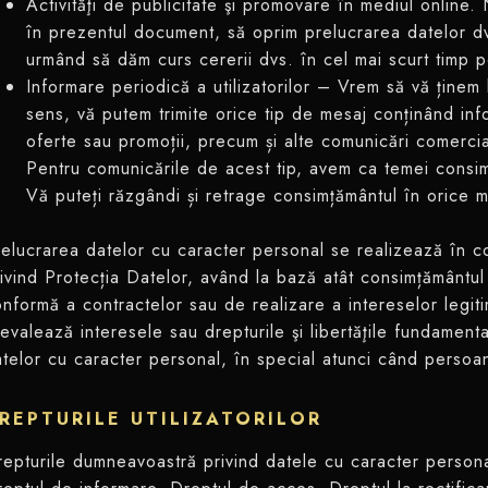
Activităţi de publicitate şi promovare în mediul online. 
în prezentul document, să oprim prelucrarea datelor d
urmând să dăm curs cererii dvs. în cel mai scurt timp p
Informare periodică a utilizatorilor – Vrem să vă ținem 
sens, vă putem trimite orice tip de mesaj conținând infor
oferte sau promoții, precum și alte comunicări comercia
Pentru comunicările de acest tip, avem ca temei consim
Vă puteți răzgândi și retrage consimțământul în orice 
elucrarea datelor cu caracter personal se realizează în 
ivind Protecția Datelor, având la bază atât consimțământul 
nformă a contractelor sau de realizare a intereselor legit
evalează interesele sau drepturile şi libertăţile fundament
telor cu caracter personal, în special atunci când persoan
REPTURILE UTILIZATORILOR
epturile dumneavoastră privind datele cu caracter personal