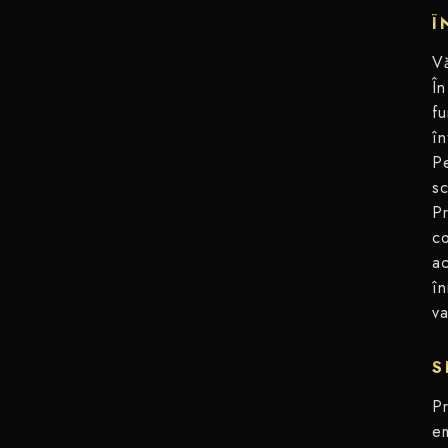
Î
Vă
În
fu
în
Pe
sc
Pr
co
ac
în
va
S
Pr
em