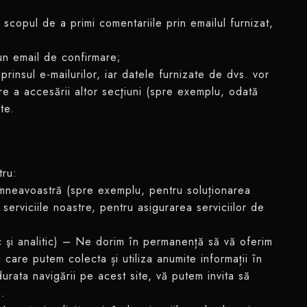
 scopul de a primi comentariile prin emailul furnizat,
r-un email de confirmare;
rinsul e-mailurilor, iar datele furnizate de dvs. vor
re a accesării altor secţiuni (spre exemplu, odată
te.
tru:
dumneavoastră (spre exemplu, pentru soluționarea
serviciile noastre, pentru asigurarea serviciilor de
ic şi analitic) – Ne dorim în permanență să vă oferim
care putem colecta și utiliza anumite informații în
durata navigării pe acest site, vă putem invita să
a.