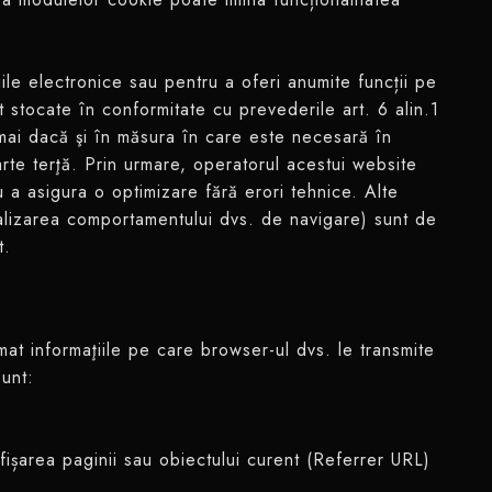
le electronice sau pentru a oferi anumite funcții pe
nt stocate în conformitate cu prevederile art. 6 alin.1
mai dacă şi în măsura în care este necesară în
rte terţă. Prin urmare, operatorul acestui website
u a asigura o optimizare fără erori tehnice. Alte
nalizarea comportamentului dvs. de navigare) sunt de
t.
at informaţiile pe care browser-ul dvs. le transmite
sunt:
 afișarea paginii sau obiectului curent (Referrer URL)