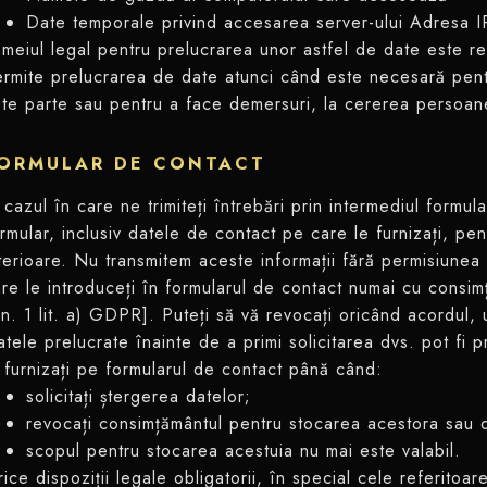
Date temporale privind accesarea server-ului Adresa I
meiul legal pentru prelucrarea unor astfel de date este re
rmite prelucrarea de date atunci când este necesară pent
te parte sau pentru a face demersuri, la cererea persoane
ORMULAR DE CONTACT
 cazul în care ne trimiteți întrebări prin intermediul formu
rmular, inclusiv datele de contact pe care le furnizați, pen
terioare. Nu transmitem aceste informații fără permisiunea
re le introduceți în formularul de contact numai cu consim
in. 1 lit. a) GDPR]. Puteți să vă revocați oricând acordul, 
tele prelucrate înainte de a primi solicitarea dvs. pot fi
 furnizați pe formularul de contact până când:
solicitați ștergerea datelor;
revocați consimțământul pentru stocarea acestora sa
scopul pentru stocarea acestuia nu mai este valabil.
ice dispoziții legale obligatorii, în special cele referitoa