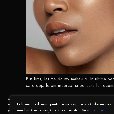
But first, let me do my make-up. In ultima pe
care deja le-am incercat si pe care le recom
© Catalina Soare 2026. Toate drepturile rezervate.
Folosim cookie-uri pentru a ne asigura a vă oferim cea
Contul meu
Politica de confidențialitate
Politica cooki
mai bună experiență pe site-ul nostru. Vezi
politica
ANPC- SAL
ANC