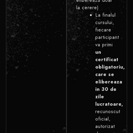
eliberează doar
la cerere)
La finalul
cursului,
fiecare
participant
va primi
un
certificat
obligatoriu,
care se
elibereaza
in 30 de
zile
lucratoare,
recunoscut
oficial,
autorizat