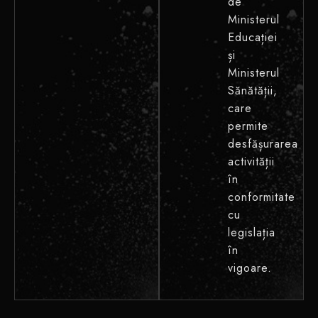
de
Ministerul
Educației
și
Ministerul
Sănătății,
care
permite
desfășurarea
activității
în
conformitate
cu
legislația
în
vigoare.