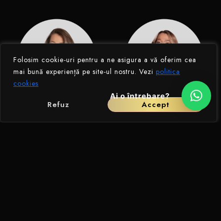
Folosim cookie-uri pentru a ne asigura a vă oferim cea
mai bună experiență pe site-ul nostru. Vezi
politica
cookies
Ai o întrebare?
Refuz
Accept
CURS DE INSTRUCTOR
CURS DE MAKE-UP-
PREPARATOR
BUCUREȘTI- PENTRU
FORMARE/BEAUTY TRAINER
INCEPATORI ACREDITAT
AUTORIZAT – STUDII MEDII
NATIONAL SI INTERNATIONAL
Vezi Detalii Curs →
Vezi Detalii Curs →
© Catalina Soare 2026. Toate drepturile rezervate.
Contul meu
Politica de confidențialitate