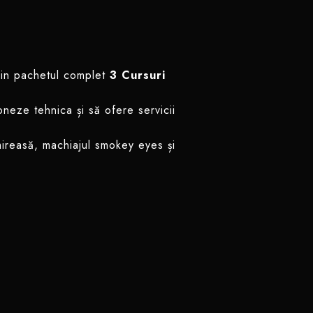
prin pachetul complet
3 Cursuri
oneze tehnica și să ofere servicii
 mireasă, machiajul smokey eyes și