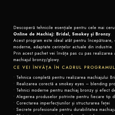
Descoperă tehnicile esențiale pentru cele mai cerute
Online de Machiaj: Bridal, Smokey și Bronzy
.
Acest program este ideal atât pentru începătoare, câ
moderne, adaptate cerințelor actuale din industrie.
Prin acest pachet vei învăța pas cu pas realizarea a
machiajul bronzy/glowy.
CE VEI ÎNVĂȚA ÎN CADRUL PROGRAMUL
• Tehnica completă pentru realizarea machiajului Bri
• Realizarea corectă a smokey eyes – blending profe
• Tehnici moderne pentru machiaj bronzy și efect d
• Alegerea produselor potrivite pentru fiecare tip 
• Corectarea imperfecțiunilor și structurarea feței
• Secrete profesionale pentru durabilitatea machiaju