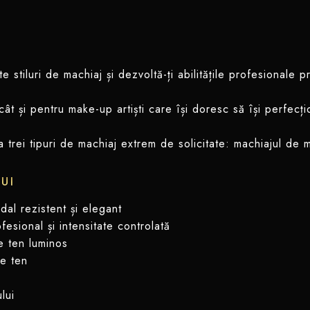
 stiluri de machiaj și dezvoltă-ți abilitățile profesionale 
t și pentru make-up artiști care își doresc să își perfecți
 trei tipuri de machiaj extrem de solicitate: machiajul de
UI
dal rezistent și elegant
sional și intensitate controlată
e ten luminos
de ten
lui