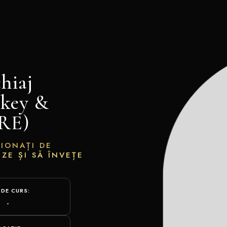
hiaj
okey &
RE)
IONAȚI DE
ZE ȘI SĂ ÎNVEȚE
 DE CURS:
-