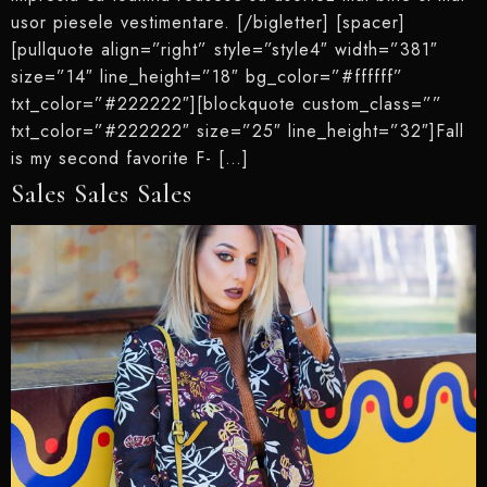
usor piesele vestimentare. [/bigletter] [spacer]
[pullquote align=”right” style=”style4″ width=”381″
size=”14″ line_height=”18″ bg_color=”#ffffff”
txt_color=”#222222″][blockquote custom_class=””
txt_color=”#222222″ size=”25″ line_height=”32″]Fall
is my second favorite F- […]
Sales Sales Sales