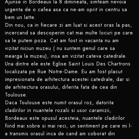
Ajunse in Bordeaux la 8 dimineata, simteam nevoia
urgenta de o cafea asa ca ne-am oprit in centru sa
bem un latte.
Din nou, ca in fiecare zi am luat si acest oras la pas,
incercand sa descoperim cat mai multe locuri pe care
sa le putem poza. Cat am fost in vacanta nu am
vizitat niciun muzeu ( nu suntem genul care sa
mearga la muzeu), insa am vizitat cateva catedrale.
Una dintre ele este Eglise Saint Louis Des Chartrons
localizata pe Rue Notre-Dame. Eu am fost placut
impresionata de arhitectura acestei catedrale, dar si
de arhitectura orasului, diferita fata de cea din
Toulouse.
Daca Toulouse este numit orasul roz, datorita
cladirilor in nuantele rozalii si usor caramizii,
Bordeaux este opusul acesteia, nuantele cladirilor
fiind mai sobre si mai reci, un sentiment pe care mi l-
a transmis orasul inca de cand am coborat din