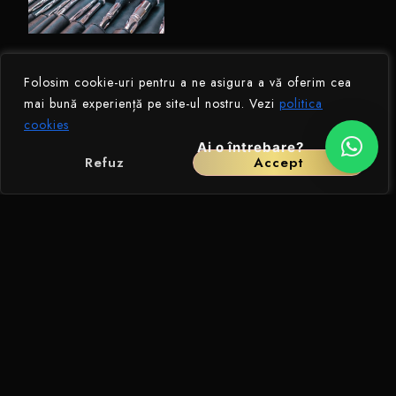
MAGAZINE ONLINE DE
Folosim cookie-uri pentru a ne asigura a vă oferim cea
UNDE IMI ACHIZITIONEZ
mai bună experiență pe site-ul nostru. Vezi
politica
PRODUSELE DE MAKE-UP
cookies
Iulie 21, 2020
Ai o întrebare?
Refuz
Accept
PIGMENTII PE CARE II
FOLOSESC
Iunie 17, 2020