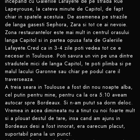
incepand cu Galeriile Lafayete de pe strada Rue
Lapeyrouse, la cateva minute de Capitol, de fapt
chiar in spatele acestuia. De asemenea pe strazile
de langa gasesti Sephora, Zara si tot ce ai nevoie.
Zona restaurantelor este mai mult in centrul orasului
langa Capitol si in partea opusa fata de Galeriile
Lafayete.Cred ca in 3-4 zile poti vedea tot ce e
necesar in Toulouse. Poti savura un vin pe una dintre
stradutele mici de langa Capitol, te poti plimba si pe
malul lacului Garonne sau chiar pe podul care il
traverseaza.
A treia seara in Toulouse a fost din nou noapte alba,
cel putin pentru mine, pentru ca la ora 5:10 aveam
autocar spre Bordeaux. Si n-am putut sa dorm deloc.
Vremea in acea dimineata nu a tinut cu noi foarte mult
si a plouat destul de tare, insa cand am ajuns in
Bordeaux desi a fost innorat, era oarecum placut,
suportabil pana la un punct.