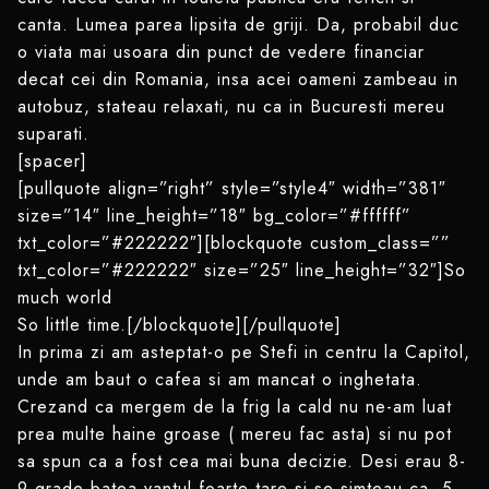
canta. Lumea parea lipsita de griji. Da, probabil duc
o viata mai usoara din punct de vedere financiar
decat cei din Romania, insa acei oameni zambeau in
autobuz, stateau relaxati, nu ca in Bucuresti mereu
suparati.
[spacer]
[pullquote align=”right” style=”style4″ width=”381″
size=”14″ line_height=”18″ bg_color=”#ffffff”
txt_color=”#222222″][blockquote custom_class=””
txt_color=”#222222″ size=”25″ line_height=”32″]So
much world
So little time.[/blockquote][/pullquote]
In prima zi am asteptat-o pe Stefi in centru la Capitol,
unde am baut o cafea si am mancat o inghetata.
Crezand ca mergem de la frig la cald nu ne-am luat
prea multe haine groase ( mereu fac asta) si nu pot
sa spun ca a fost cea mai buna decizie. Desi erau 8-
9 grade batea vantul foarte tare si se simteau ca -5.