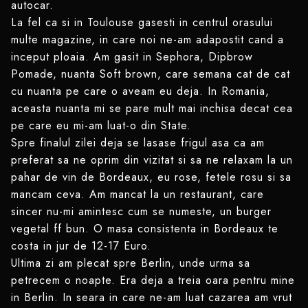
autocar.
La fel ca si in Toulouse gasesti in centrul orasului
multe magazine, in care noi ne-am adapostit cand a
inceput ploaia. Am gasit in Sephora, Dipbrow
Pomade, nuanta Soft brown, care semana cat de cat
cu nuanta pe care o aveam eu deja. In Romania,
aceasta nuanta mi se pare mult mai inchisa decat cea
pe care eu mi-am luat-o din State.
Spre finalul zilei deja se lasase frigul asa ca am
preferat sa ne oprim din vizitat si sa ne relaxam la un
pahar de vin de Bordeaux, eu rose, fetele rosu si sa
mancam ceva. Am mancat la un restaurant, care
sincer nu-mi amintesc cum se numeste, un burger
vegetal ff bun. O masa consistenta in Bordeaux te
costa in jur de 12-17 Euro.
Ultima zi am plecat spre Berlin, unde urma sa
petrecem o noapte. Era deja a treia oara pentru mine
in Berlin. In seara in care ne-am luat cazarea am vrut