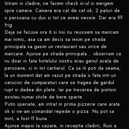
Intram in cladire, ne facem check in-ul si mergem
spre camera. Camera era cat de cat ok, 2 paturi de
o persoana cu dus si tot ce aveai nevoie. Dar era fff
frig.
Deja se facuse ora 6 si noi nu reusisem sa mancam
mai nimic, asa ca am decis sa iesim pe strada
principala sa gasim un restaurant sau orice de
mancare. Ajunse pe strada principala… observam ca
nu doar in fata hotelului nostru erau genul acela de
persoane, ci in tot cartierul. Ca sa iti poti da seama,
la un moment dat am vazut pe strada o fata intr-un
carucior de cumparaturi care se tragea de gardul
rupt si dadea din plete. Iar pe trecerea de pietoni
existau numai sticle de bere sparte.
Putin speriate, am intrat in prima pizzerie care arata
ok si ne-am comandat repede o pizza. Nu pot sa
mint, a fost ff buna.
Ajunse inapoi la cazare, in receptia cladirii, Ruxi a