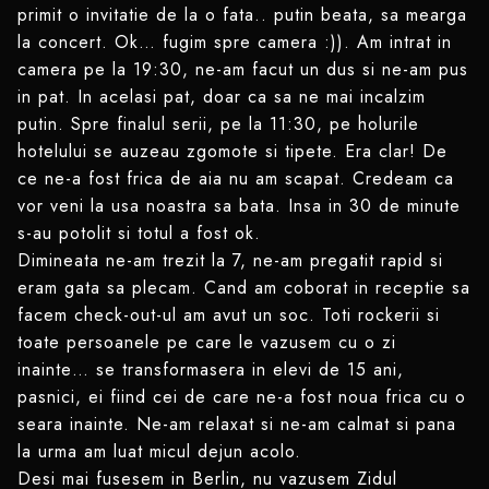
primit o invitatie de la o fata.. putin beata, sa mearga
la concert. Ok… fugim spre camera :)). Am intrat in
camera pe la 19:30, ne-am facut un dus si ne-am pus
in pat. In acelasi pat, doar ca sa ne mai incalzim
putin. Spre finalul serii, pe la 11:30, pe holurile
hotelului se auzeau zgomote si tipete. Era clar! De
ce ne-a fost frica de aia nu am scapat. Credeam ca
vor veni la usa noastra sa bata. Insa in 30 de minute
s-au potolit si totul a fost ok.
Dimineata ne-am trezit la 7, ne-am pregatit rapid si
eram gata sa plecam. Cand am coborat in receptie sa
facem check-out-ul am avut un soc. Toti rockerii si
toate persoanele pe care le vazusem cu o zi
inainte… se transformasera in elevi de 15 ani,
pasnici, ei fiind cei de care ne-a fost noua frica cu o
seara inainte. Ne-am relaxat si ne-am calmat si pana
la urma am luat micul dejun acolo.
Desi mai fusesem in Berlin, nu vazusem Zidul