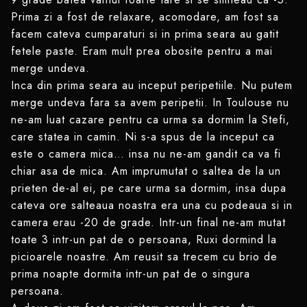
Prima zi a fost de relaxare, acomodare, am fost sa
facem cateva cumparaturi si in prima seara au gatit
fetele paste. Eram mult prea obosite pentru a mai
merge undeva.
Inca din prima seara au inceput peripetiile. Nu putem
merge undeva fara sa avem peripetii. In Toulouse nu
ne-am luat cazare pentru ca urma sa dormim la Stefi,
care statea in camin. Ni s-a spus de la inceput ca
este o camera mica… insa nu ne-am gandit ca va fi
chiar asa de mica. Am imprumutat o saltea de la un
prieten de-al ei, pe care urma sa dormim, insa dupa
cateva ore salteaua noastra era una cu podeaua si in
camera erau -20 de grade. Intr-un final ne-am mutat
toate 3 intr-un pat de o persoana, Ruxi dormind la
picioarele noastre. Am reusit sa trecem cu brio de
prima noapte dormita intr-un pat de o singura
persoana.