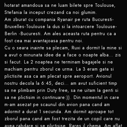
hotarat amandoua sa ne luam bilete spre Toulouse,
Stefania la inceput crezand ca noi glumim.
Am zburat cu compania Ryanair pe ruta Bucuresti-
Bruxelles-Toulouse la dus si la intoarcere Toulouse-
Berlin -Bucuresti. Am ales aceasta ruta pentru ca a
fost cea mai avantajoasa pentru noi.
Cu o seara inainte sa plecam, Ruxi a dormit la mine si
a avut o minunata idee de a face o noapte alba… zis
si facut. La 2 noaptea ne terminam bagajele si ne
machiam pentru zborul ce urma. La 3 eram gata si
plictisite asa ca am plecat spre aeroport. Avionul
nostru decola la 6:45, deci… am avut suficient timp
sa ne plimbam prin Duty free, sa ne uitam la genti si
sa ne plictisim in continuare:)). Din momentul in care
m-am asezat pe scaunul din avion pana cand am
adormit a durat 1 secunda. Am dormit aproape tot
zborul pana cand am fost trezita de un copil care nu
avea rabdare si se plictisise. Rares il chema. Am aflat