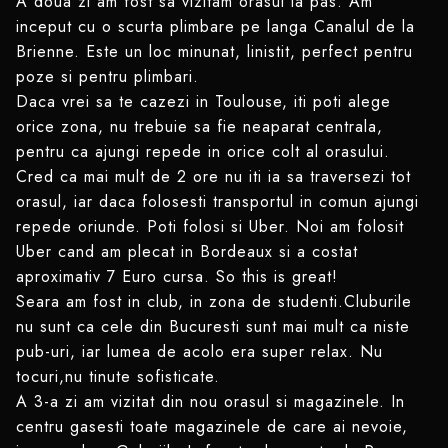
A doua zi am fost sa vizitam orasul la pas. Am
inceput cu o scurta plimbare pe langa Canalul de la
Brienne. Este un loc minunat, linistit, perfect pentru
poze si pentru plimbari.
Daca vrei sa te cazezi in Toulouse, iti poti alege
orice zona, nu trebuie sa fie neaparat centrala,
pentru ca ajungi repede in orice colt al orasului.
Cred ca mai mult de 2 ore nu iti ia sa traversezi tot
orasul, iar daca folosesti transportul in comun ajungi
repede oriunde. Poti folosi si Uber. Noi am folosit
Uber cand am plecat in Bordeaux si a costat
aproximativ 7 Euro cursa. So this is great!
Seara am fost in club, in zona de studenti.Cluburile
nu sunt ca cele din Bucuresti sunt mai mult ca niste
pub-uri, iar lumea de acolo era super relax. Nu
tocuri,nu tinute sofisticate.
A 3-a zi am vizitat din nou orasul si magazinele. In
centru gasesti toate magazinele de care ai nevoie,