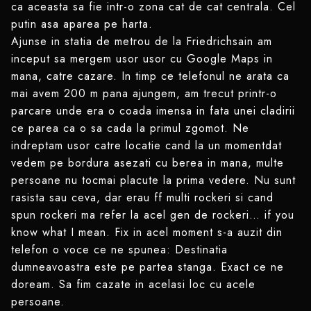
ca aceasta sa fie intr-o zona cat de cat centrala. Cel
putin asa aparea pe harta.
Ajunse in statia de metrou de la Friedrichsain am
inceput sa mergem usor usor cu Google Maps in
mana, catre cazare. In timp ce telefonul ne arata ca
mai avem 200 m pana ajungem, am trecut printr-o
parcare unde era o coada imensa in fata unei cladirii
ce parea ca o sa cada la primul zgomot. Ne
indreptam usor catre locatie cand la un momentdat
vedem pe bordura asezati cu berea in mana, multe
persoane nu tocmai placute la prima vedere. Nu sunt
rasista sau ceva, dar erau ff multi rockeri si cand
spun rockeri ma refer la acel gen de rockeri… if you
know what I mean. Fix in acel moment s-a auzit din
telefon o voce ce ne spunea: Destinatia
dumneavoastra este pe partea stanga. Exact ce ne
doream. Sa fim cazate in acelasi loc cu acele
persoane.