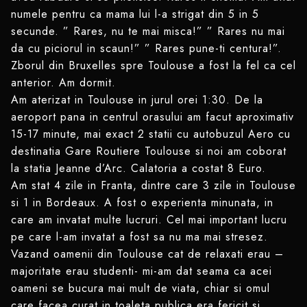
numele pentru ca mama lui l-a strigat din 5 in 5
secunde. ” Rares, nu te mai misca!” ” Rares nu mai
da cu piciorul in scaun!” ” Rares pune-ti centura!”.
Zborul din Bruxelles spre Toulouse a fost la fel ca cel
anterior. Am dormit.
Am aterizat in Toulouse in jurul orei 1:30. De la
aeroport pana in centrul orasului am facut aproximativ
15-17 minute, mai exact 2 statii cu autobuzul Aero cu
destinatia Gare Routiere Toulouse si noi am coborat
la statia Jeanne d’Arc. Calatoria a costat 8 Euro.
Am stat 4 zile in Franta, dintre care 3 zile in Toulouse
si 1 in Bordeaux. A fost o experienta minunata, in
care am invatat multe lucruri. Cel mai important lucru
pe care l-am invatat a fost sa nu ma mai stresez.
Vazand oamenii din Toulouse cat de relaxati erau –
majoritate erau studenti- mi-am dat seama ca acei
oameni se bucura mai mult de viata, chiar si omul
care facea curat in toaleta publica era fericit si