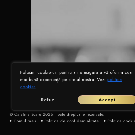
Folosim cookie-uri pentru a ne asigura a vă oferim cea
mai bună experiență pe site-ul nostru. Vezi
politica
cookies
[dropcap custom_class=”whbr”]Traiesc cea ma
intr-un full-time job. M-am gandit sa integre
Refuz
Accept
© Catalina Soare 2026. Toate drepturile rezervate.
Contul meu
Politica de confidențialitate
Politica cooki
ANPC- SAL
ANC