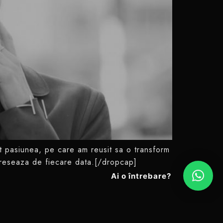
 pasiunea, pe care am reusit sa o transform
 adreseaza de fiecare data.[/dropcap]
Ai o întrebare?
Made with
by On-Branding​