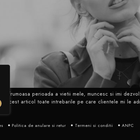
i frumoasa perioada a vietii mele, muncesc si imi dezvolt
z in acest articol toate intrebarile pe care clientele mi le
es
Politica de anulare si retur
Termeni și condiții
ANPC