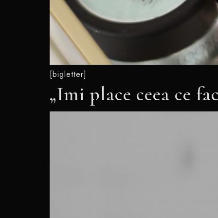
[bigletter]
„Imi place ceea ce fac