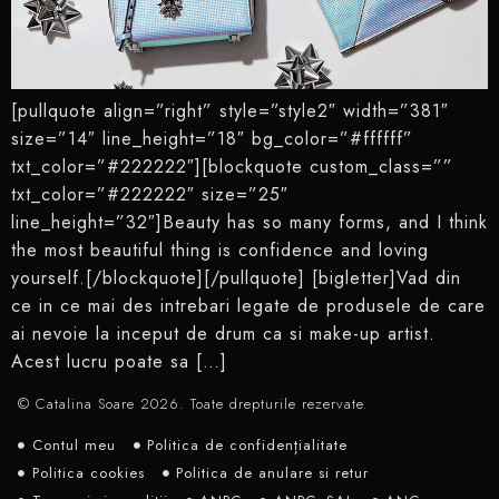
[pullquote align=”right” style=”style2″ width=”381″
size=”14″ line_height=”18″ bg_color=”#ffffff”
txt_color=”#222222″][blockquote custom_class=””
txt_color=”#222222″ size=”25″
line_height=”32″]Beauty has so many forms, and I think
the most beautiful thing is confidence and loving
yourself.[/blockquote][/pullquote] [bigletter]Vad din
ce in ce mai des intrebari legate de produsele de care
ai nevoie la inceput de drum ca si make-up artist.
Acest lucru poate sa […]
© Catalina Soare 2026. Toate drepturile rezervate.
Contul meu
Politica de confidențialitate
Politica cookies
Politica de anulare si retur