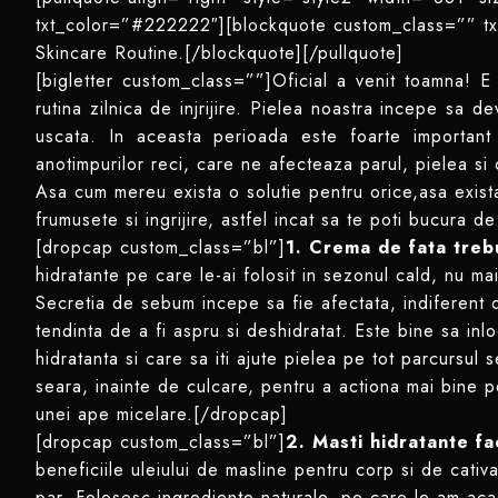
txt_color=”#222222″][blockquote custom_class=”” tx
Skincare Routine.[/blockquote][/pullquote]
[bigletter custom_class=””]Oficial a venit toamna! E
rutina zilnica de injrijire. Pielea noastra incepe sa
uscata. In aceasta perioada este foarte important
anotimpurilor reci, care ne afecteaza parul, pielea si 
Asa cum mereu exista o solutie pentru orice,asa exist
frumusete si ingrijire, astfel incat sa te poti bucura d
[dropcap custom_class=”bl”]
1. Crema de fata trebu
hidratante pe care le-ai folosit in sezonul cald, nu mai
Secretia de sebum incepe sa fie afectata, indiferent d
tendinta de a fi aspru si deshidratat. Este bine sa in
hidratanta si care sa iti ajute pielea pe tot parcursul 
seara, inainte de culcare, pentru a actiona mai bine p
unei ape micelare.[/dropcap]
[dropcap custom_class=”bl”]
2. Masti hidratante f
beneficiile uleiului de masline pentru corp si de cativa
par. Folosesc ingrediente naturale, pe care le am acas