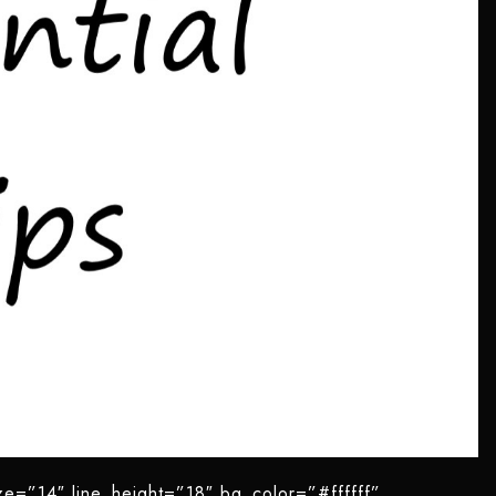
ize=”14″ line_height=”18″ bg_color=”#ffffff”