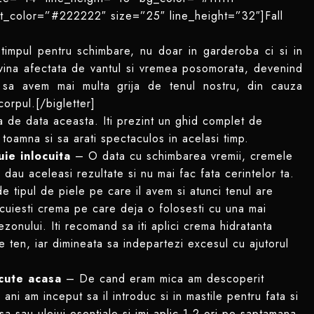
t_color=”#222222″ size=”25″ line_height=”32″]Fall
 timpul pentru schimbare, nu doar in garderoba ci si in
 devina afectata de vantul si vremea posomorata, devenind
 sa avem mai multa grija de tenul nostru, din cauza
corpul.[/bigletter]
a de data aceasta. Iti prezint un ghid complet de
e toamna si sa arati spectaculos in acelasi timp.
ie inlocuita
– O data cu schimbarea vremii, cremele
 dau aceleasi rezultate si nu mai fac fata cerintelor ta.
e tipul de piele pe care il avem si atunci tenul are
locuiesti crema pe care deja o folosesti cu una mai
sezonului. Iti recomand sa iti aplici crema hidratanta
e ten, iar dimineata sa indepartezi excesul cu ajutorul
acute acasa
– De cand eram mica am descoperit
 ani am inceput sa il introduc si in mastile pentru fata si
a sau uleiui esentiale si imi aplic 1-2 ori pe saptamana