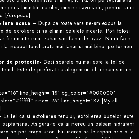
in special mastile cu ulei, miere si avocado, pentru ca iti
le.[/dropcap]
liere acasa
– Dupa ce toata vara ne-am expus la
e de exfoliere si sa elimini celulele moarte. Poti folosi
ar fi seminte mici, zahar sau faina de ovaz. Nu iti face
 la inceput tenul arata mai tanar si mai bine, pe termen
or de protectie-
Desi soarele nu mai este la fel de
cta tenul. Este de preferat sa alegem un bb cream sau un
 size=”16″ line_height=”18″ bg_color=”#000000″
color=”#ffffff” size=”25″ line_height=”32″]My all-
]
 La fel ca si exfolierea tenului, exfolierea buzelor este
pe saptamana. Asigura-te ca ai mereu un balsam hidratant
care se pot crapa usor. Nu inerca sa le repari prin a le