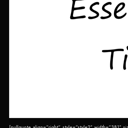
[pullquote align=”right” style=”style2″ width=”381″ s