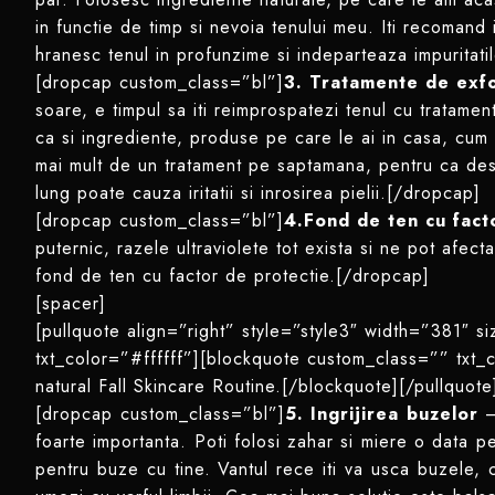
in functie de timp si nevoia tenului meu. Iti recomand 
hranesc tenul in profunzime si indeparteaza impuritati
[dropcap custom_class=”bl”]
3. Tratamente de exfo
soare, e timpul sa iti reimprospatezi tenul cu tratament
ca si ingrediente, produse pe care le ai in casa, cum 
mai mult de un tratament pe saptamana, pentru ca desi
lung poate cauza iritatii si inrosirea pielii.[/dropcap]
[dropcap custom_class=”bl”]
4.Fond de ten cu fact
puternic, razele ultraviolete tot exista si ne pot afe
fond de ten cu factor de protectie.
[/dropcap]
[spacer]
[pullquote align=”right” style=”style3″ width=”381″
txt_color=”#ffffff”][blockquote custom_class=”” txt_
natural Fall Skincare Routine.[/blockquote][/pullquote
[dropcap custom_class=”bl”]
5. Ingrijirea buzelor
–
foarte importanta. Poti folosi zahar si miere o data 
pentru buze cu tine. Vantul rece iti va usca buzele, 