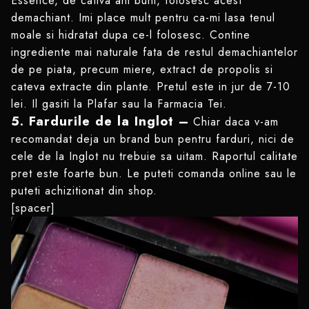
Essence, de cativa ani buni, folosesc acest
demachiant. Imi place mult pentru ca-mi lasa tenul
moale si hidratat dupa ce-l folosesc. Contine
ingrediente mai naturale fata de restul demachiantelor
de pe piata, precum miere, extract de propolis si
cateva extracte din plante. Pretul este in jur de 7-10
lei. Il gasiti la Plafar sau la Farmacia Tei.
5. Fardurile de la Inglot –
Chiar daca v-am
recomandat deja un brand bun pentru farduri, nici de
cele de la Inglot nu trebuie sa uitam. Raportul calitate
pret este foarte bun. Le puteti comanda online sau le
puteti achizitionat din shop.
[spacer]