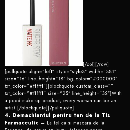
[/col][/row]
[pullquote align=”left” style=”style3″ width=”381″
size=”16″ line_height=”18″ bg_color=”#000000″
txt_color=”#ffffff”][blockquote custom_class=””
txt_color=”#ffffff” size=”25″ line_height=”32″]With
a good make-up product, every woman can be an
artist.[/blockquote][/pullquote]
4. Demachiantul pentru ten de la Tis
Farmaceutic –
La fel ca si mascara de la