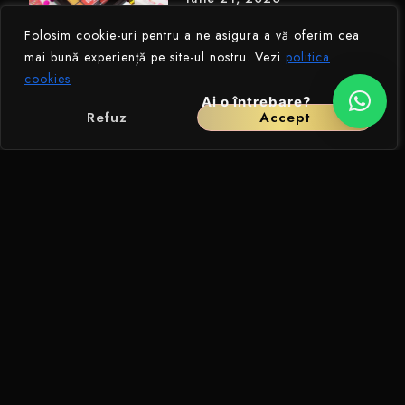
Folosim cookie-uri pentru a ne asigura a vă oferim cea
mai bună experiență pe site-ul nostru. Vezi
politica
cookies
Ai o întrebare?
PIGMENTII PE CARE II
Refuz
Accept
FOLOSESC
Iunie 17, 2020
DISTRIBUIE POSTAREA
Beauty case-ul unui make-up artist la inceput de drum
Produse de sprancene pe care le recomand