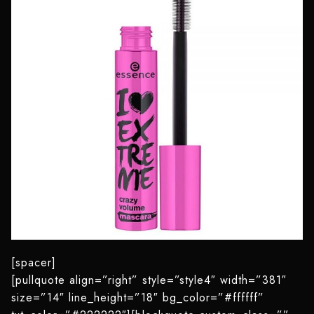
[spacer]
[pullquote align=”right” style=”style4″ width=”381″
size=”14″ line_height=”18″ bg_color=”#ffffff”