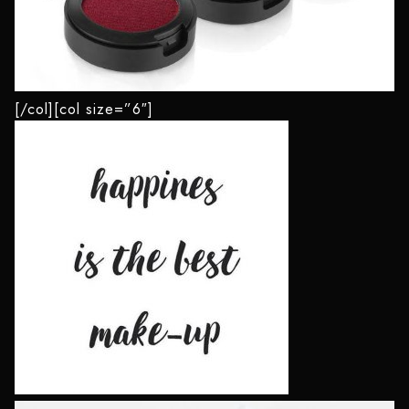
[/col][col size=”6″]