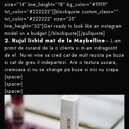
size=”14″ line_height=”18″ bg_color=”#ffffff”
txt_color=”#222222″][blockquote custom_class=””
txt_color=”#222222″ size=”25″
line_height=”32″]Get ready to look like an instagram
model on a budget.[/blockquote][/pullquote]
2. Rujul lichid mat de la Maybelline
– L-am
primit de curand de la o clienta si m-am indragostit
de el. Nu-mi vine sa cred cat de mult rezista pe buze
si cat de greu il indepartezi. Are o textura usoara,
cremoasa si nu se strange pe buze si nici nu crapa.
[spacer]
[spacer]
[spacer]