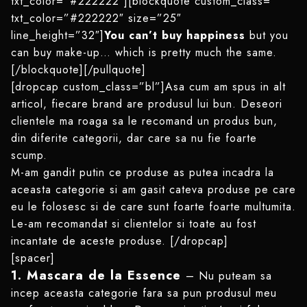
txt_color=”#222222″][blockquote custom_class=””
txt_color=”#222222″ size=”25″
line_height=”32″]
You can’t buy happiness
but you
can buy make-up… which is pretty much the same.
[/blockquote][/pullquote]
[dropcap custom_class=”bl”]Asa cum am spus in alt
articol, fiecare brand are produsul lui bun. Deseori
clientele ma roaga sa le recomand un produs bun,
din diferite categorii, dar care sa nu fie foarte
scump.
M-am gandit putin ce produse as putea incadra la
aceasta categorie si am gasit cateva produse pe care
eu le folosesc si de care sunt foarte foarte multumita.
Le-am recomandat si clientelor si toate au fost
incantate de aceste produse. [/dropcap]
[spacer]
1. Mascara de la Essence
– Nu puteam sa
incep aceasta categorie fara sa pun produsul meu