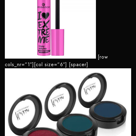
[row
cols_nr=”1″][col size=”6″]
[spacer]